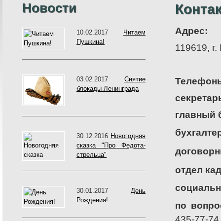
Новости
Конта
Адрес:
10.02.2017
Читаем
Пушкина!
119619, г.
03.02.2017
Снятие
Телефон
блокады Ленинграда
секретар
главный 
бухгалте
30.12.2016
Новогодняя
сказка "Про Федота-
договорн
стрельца"
отдел ка
социальн
30.01.2017
День
Рождения!
по вопро
435-77-74,