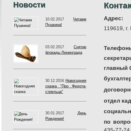
Новости
Конта
Адрес:
10.02.2017
Читаем
Пушкина!
119619, г.
03.02.2017
Снятие
Телефон
блокады Ленинграда
секретар
главный 
бухгалте
30.12.2016
Новогодняя
сказка "Про Федота-
договорн
стрельца"
отдел ка
социальн
30.01.2017
День
Рождения!
по вопро
435-77-74,