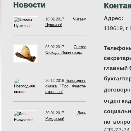
Новости
Конта
Адрес:
10.02.2017
Читаем
Пушкина!
119619, г.
03.02.2017
Снятие
Телефон
блокады Ленинграда
секретар
главный 
бухгалте
30.12.2016
Новогодняя
сказка "Про Федота-
договорн
стрельца"
отдел ка
социальн
30.01.2017
День
Рождения!
по вопро
435-77-74,