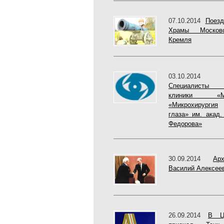
07.10.2014
Поезд
Храмы Московс
Кремля
03.10.2014
Cпециалисты
клиники «М
«Микрохирургия
глаза» им. акад.
Федорова»
30.09.2014
Арх
Василий Алексее
26.09.2014
В Ц