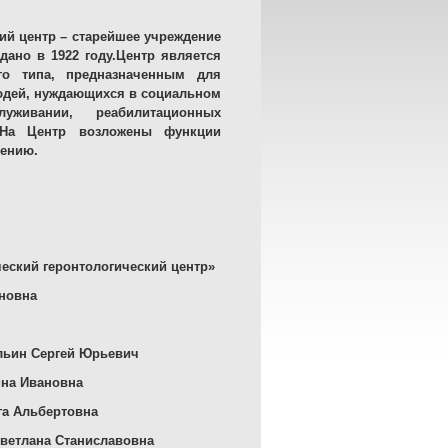
ий центр – старейшее учреждение
ано в 1922 году.
Центр является
го типа, предназначенным для
юдей, нуждающихся в социальном
живании, реабилитационных
На Центр возложены функции
лению.
еский геронтологический центр»
новна
Ильин Сергей Юрьевич
ина Ивановна
га Альбертовна
Светлана Станиславовна