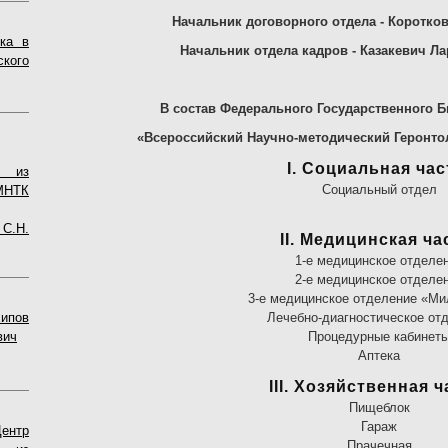
Начальник договорного отдела - Коротко
ка в
Начальник отдела кадров - Казакевич Л
кого
В состав Федерального Государственного 
«Всероссийский Научно-методический Геронтол
I. Социальная час
 из
Социальный отдел
НТК
 С.Н.
II. Медицинская ча
1-е медицинское отделе
2-е медицинское отделе
3-е медицинское отделение «М
ипов
Лечебно-диагностическое от
вич
Процедурные кабинет
Аптека
III. Хозяйственная ч
Пищеблок
Гараж
ентр
Прачечная