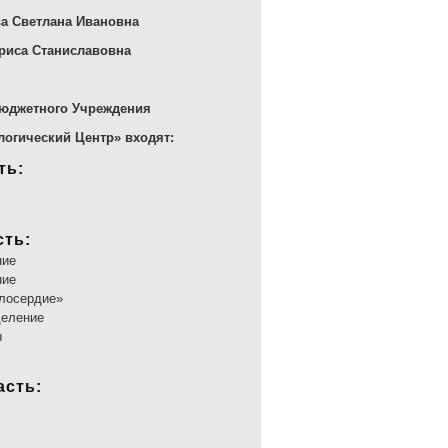
ва Светлана Ивановна
ариса Станиславовна
Бюджетного Учреждения
огический Центр» входят:
ть:
сть:
ние
ние
илосердие»
деление
ы
асть: