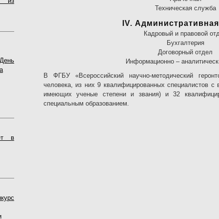
к из
Техническая служба
IV. Административная
Кадровый и правовой от
Бухгалтерия
Договорный отдел
День
Информационно – аналитическ
а
В ФГБУ «Всероссийский научно-методический геронт
человека, из них 9 квалифицированных специалистов с
имеющих ученые степени и звания) и 32 квалифицир
специальным образованием.
ёт в
нкурс
и