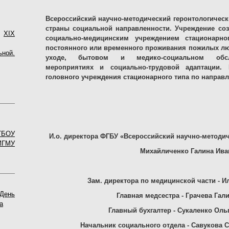
Всероссийский научно-методический геронтологическ
страны социальной направленности. Учреждение созд
4
XIX
социально-медицинским учреждением стационарно
постоянного или временного проживания пожилых л
ной.
уходе, бытовом и медико-социальном обслу
мероприятиях и социально-трудовой адаптации.
головного учреждения стационарного типа по направ
ГБОУ
И.о. директора ФГБУ «Всероссийский научно-методич
МГМУ
Михайличенко Галина Ива
Зам. директора по медицинской части - 
День
Главная медсестра - Грачева Гал
а
Главный бухгалтер - Сукаленко Оль
Начальник социального отдела - Савукова 