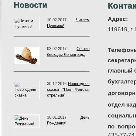
Новости
Конта
Адрес:
10.02.2017
Читаем
Пушкина!
119619, г.
03.02.2017
Снятие
Телефон
блокады Ленинграда
секретар
главный 
бухгалте
30.12.2016
Новогодняя
сказка "Про Федота-
договорн
стрельца"
отдел ка
социальн
30.01.2017
День
Рождения!
по вопро
435-77-74,