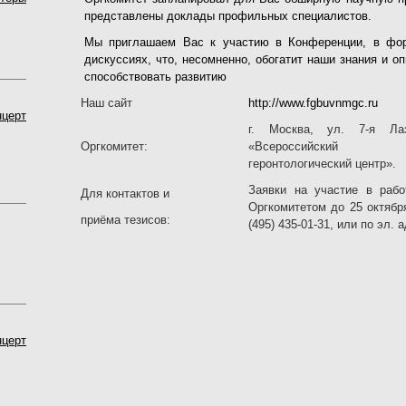
представлены доклады профильных специалистов.
Мы приглашаем Вас к участию в Конференции, в фо
дискуссиях, что, несомненно, обогатит наши знания и оп
способствовать развитию
Наш сайт
http://www.fgbuvnmgc.ru
нцерт
г. Москва, ул. 7-я Л
Оргкомитет:
«Всероссийский на
геронтологический центр».
Заявки на участие в раб
Для контактов и
Оргкомитетом до 25 октябр
приёма тезисов:
(495) 435-01-31, или по эл. 
нцерт