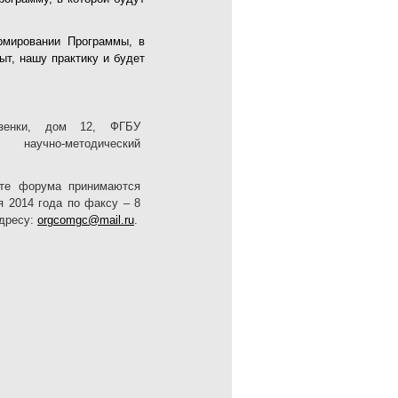
рмировании Программы, в
ыт, нашу практику и будет
азенки, дом 12, ФГБУ
учно-методический
оте форума принимаются
я 2014 года по факсу – 8
адресу:
orgcomgc@mail.ru
.