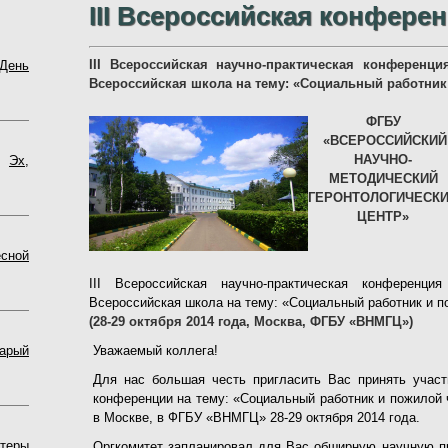
III Всероссийская конфере
III Всероссийская научно-практическая конференц
День
Всероссийская школа на тему: «Социальный работник
ФГБУ
«ВСЕРОССИЙСКИЙ
НАУЧНО-
7
Эх,
МЕТОДИЧЕСКИЙ
ГЕРОНТОЛОГИЧЕСК
ЦЕНТР»
сной
III Всероссийская научно-практическая конференц
Всероссийская школа на тему: «Социальный работник и п
(28-29 октября 2014 года, Москва, ФГБУ «ВНМГЦ»)
Уважаемый коллега!
арый
Для нас большая честь пригласить Вас принять участи
конференции на тему: «Социальный работник и пожилой 
в Москве, в ФГБУ «ВНМГЦ» 28-29 октября 2014 года.
теры
Оргкомитет запланировал для Вас обширную научную пр