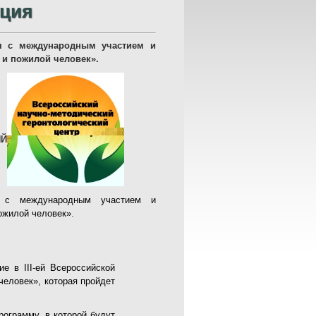
нция
ия с международным участием и
 и пожилой человек».
ИЙ
ия с международным участием и
ожилой человек»
.
е в III-eй Всероссийской
человек», которая пройдет
ограмму, в которой будут