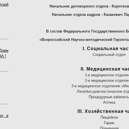
узей
Начальник договорного отдела - Коротко
Начальник отдела кадров - Казакевич Л
В состав Федерального Государственного 
«Всероссийский Научно-методический Геронтол
I. Социальная час
нём
Социальный отдел
А !
II. Медицинская ча
1-е медицинское отделе
2-е медицинское отделе
3-е медицинское отделение «М
Лечебно-диагностическое от
Процедурные кабинет
Аптека
III. Хозяйственная ч
рт в
Пищеблок
Гараж
Прачечная