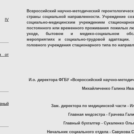
Всероссийский научно-методический геронтологическ
страны социальной направленности. Учреждение созд
15
IV
социально-медицинским учреждением стационарно
постоянного или временного проживания пожилых л
уходе, бытовом и медико-социальном обслу
мероприятиях и социально-трудовой адаптации.
головного учреждения стационарного типа по направ
я от
И.о. директора ФГБУ «Всероссийский научно-методич
Михайличенко Галина Ива
рный
Зам. директора по медицинской части - 
Главная медсестра - Грачева Гал
Главный бухгалтер - Сукаленко Оль
Начальник социального отдела - Савукова 