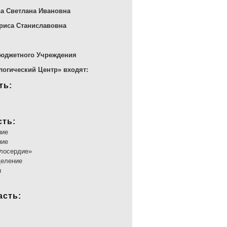
ва Светлана Ивановна
ариса Станиславовна
Бюджетного Учреждения
огический Центр» входят:
ть:
сть:
ние
ние
илосердие»
деление
ы
асть: