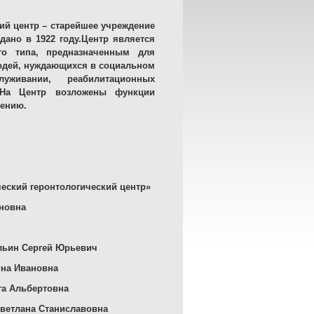
ий центр – старейшее учреждение
ано в 1922 году.
Центр является
го типа, предназначенным для
юдей, нуждающихся в социальном
живании, реабилитационных
На Центр возложены функции
лению.
еский геронтологический центр»
новна
Ильин Сергей Юрьевич
ина Ивановна
га Альбертовна
Светлана Станиславовна